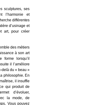
 sculptures, ses
nt l’harmonie et
cherche différentes
ière d’usinage et
et art, pour créer
semble des métiers
aissance à son art
e forme lorsqu’il
suite il l’améliore
au-delà du « beau »
sa philosophie. En
îtrise, il insuffle
 ce qui produit de
ermet d’évoluer,
vec la mode, de
temps. Vous pouvez